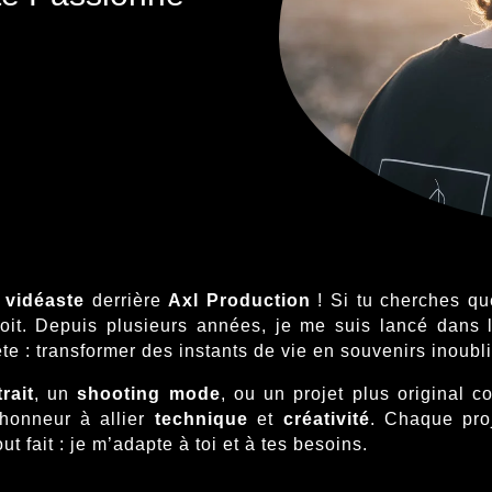
t
vidéaste
derrière
Axl Production
! Si tu cherches qu
oit. Depuis plusieurs années, je me suis lancé dans l
e : transformer des instants de vie en souvenirs inoubl
rait
, un
shooting mode
, ou un projet plus original
’honneur à allier
technique
et
créativité
. Chaque proj
out fait : je m’adapte à toi et à tes besoins.