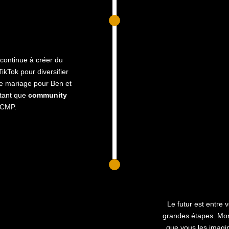
 continue à créer du
ikTok pour diversifier
de mariage pour Ben et
 tant que
community
HCMP.
Le futur est entre 
grandes étapes. Mon 
que vous les imagin