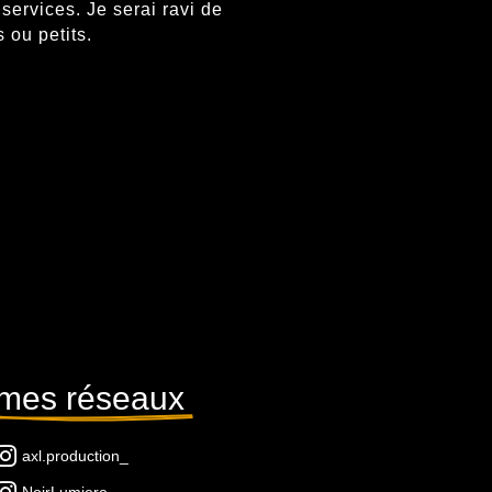
services. Je serai ravi de
 ou petits.
mes réseaux 

axl.production_
NoirLumiere