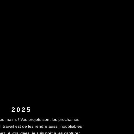
2025
vos mains ! Vos projets sont les prochaines
travail est de les rendre aussi inoubliables
ez. À vos idées, je suis prêt à les capturer