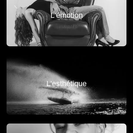
Capturer des instants authentiques et intenses qui
L'émotion
racontent une histoire.
Mettre en valeur la beauté de chaque moment
L'esthétique
grâce à une composition soignée.