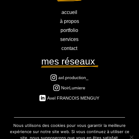
accueil
à propos
portfolio
services
contact
mes réseaux 

axl.production_

NoirLumiere

Axel FRANCOIS MENGUY
Nous utilisons des cookies pour vous garantir la meilleure
expérience sur notre site web. Si vous continuez à utiliser ce
Mentions légales
–
Politique de
site, nous supposerons que vous en êtes satisfait.
confidentialité